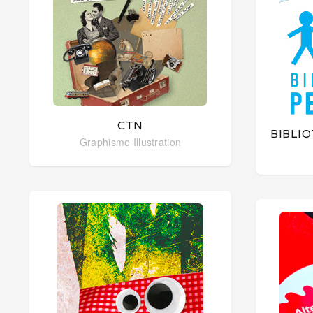
CTN
BIBLI
Graphisme
Illustration